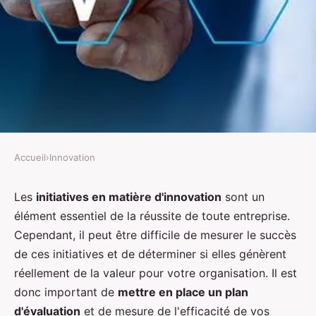
Accueil
›
Innovation
INNOVATION
Mesurer le succès de vos
Les
initiatives en matière d'innovation
sont un
élément essentiel de la réussite de toute entreprise.
initiatives en matière
Cependant, il peut être difficile de mesurer le succès
d'innovation
de ces initiatives et de déterminer si elles génèrent
réellement de la valeur pour votre organisation. Il est
Carine
•
8 février 2023
•
3 min de lecture
donc important de
mettre en place un plan
d'évaluation
et de mesure de l'efficacité de vos