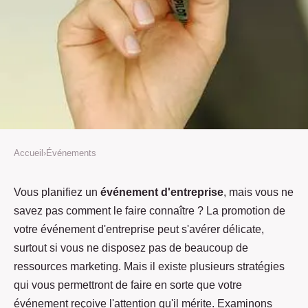
Accueil
›
Événements
ÉVÉNEMENTS
4 stratégies pour promouvoir
Vous planifiez un
événement d'entreprise
, mais vous ne
savez pas comment le faire connaître ? La promotion de
votre événement d'entreprise
votre événement d'entreprise peut s'avérer délicate,
surtout si vous ne disposez pas de beaucoup de
Carine
•
15 janvier 2023
•
2 min de lecture
ressources marketing. Mais il existe plusieurs stratégies
qui vous permettront de faire en sorte que votre
événement reçoive l'attention qu'il mérite. Examinons